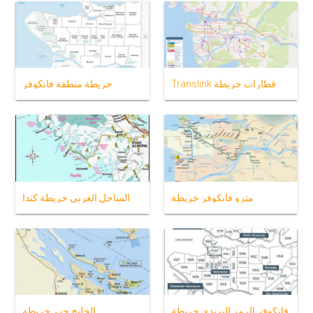
Translink قطارات خريطة
خريطة منطقة فانكوفر
مترو فانكوفر خريطة
الساحل الغربي خريطة كندا
فانكوفر الرمز البريدي خريطة
الخليج جزر خريطة