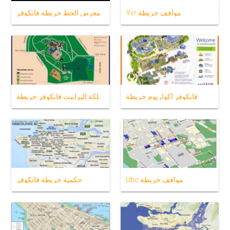
Yvr مواقف خريطة
معرض الخط خريطة فانكوفر
فانكوفر أكواريوم خريطة
حديقة الملكة إليزابيث فانكوفر خريطة
Ubc مواقف خريطة
حكمية خريطة فانكوفر