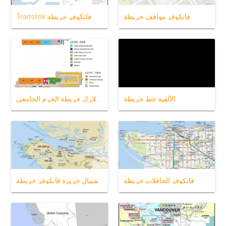
فانكوفر مواقف خريطة
Translink فانكوفر خريطة
الألفية خط خريطة
كلية كلارك خريطة الحرم الجامعي
فانكوفر الحافلات خريطة
شمال جزيرة فانكوفر خريطة