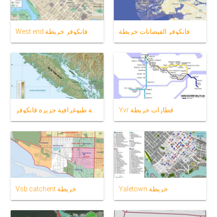
فانكوفر الفيضانات خريطة
West end فانكوفر خريطة
Yvr قطارات خريطة
خريطة طبوغرافية جزيرة فانكوفر
Yaletown خريطة
Vsb catchent خريطة