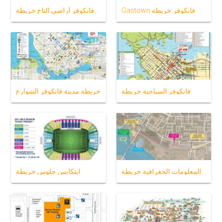
Gastown فانكوفر خريطة
جزيرة فانكوفر أراضي التاج خريطة
فانكوفر السياحية خريطة
خريطة مدينة فانكوفر الشوارع
غرب فانكوفر نظم المعلومات الجغرافية خريطة
ايتكابس جلوس خريطة